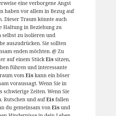
erweise eine verborgene Angst
n haben vor allem in Bezug auf
n. Dieser Traum könnte auch
te Haltung in Beziehung zu
 selbst zu isolieren und
e auszudrücken. Sie sollten
einsam enden möchten. @ Zu
er auf einem Stück
Eis
sitzen,
eben führen und interessante
 Traum vom
Eis
kann ein böser
sam voraussagt. Wenn Sie in
s schwierige Zeiten. Wenn Sie
n. Rutschen und auf
Eis
fallen
Wenn du gemeinsam von
Eis
und
en Hindernisse in dein Leben.