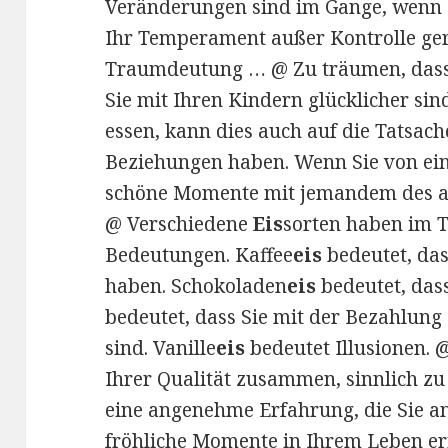
Veränderungen sind im Gange, wenn …
Ihr Temperament außer Kontrolle gerä
Traumdeutung … @ Zu träumen, dass
Sie mit Ihren Kindern glücklicher sin
essen, kann dies auch auf die Tatsach
Beziehungen haben. Wenn Sie von ei
schöne Momente mit jemandem des an
@ Verschiedene
Eis
sorten haben im 
Bedeutungen. Kaffee
eis
bedeutet, das
haben. Schokoladen
eis
bedeutet, dass
bedeutet, dass Sie mit der Bezahlung
sind. Vanille
eis
bedeutet Illusionen.
Ihrer Qualität zusammen, sinnlich zu 
eine angenehme Erfahrung, die Sie a
fröhliche Momente in Ihrem Leben er