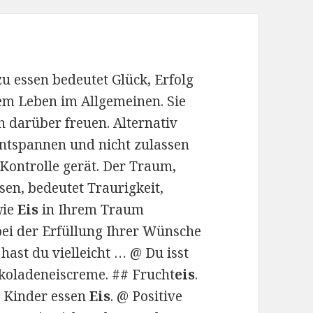
u essen bedeutet Glück, Erfolg
rem Leben im Allgemeinen. Sie
 darüber freuen. Alternativ
 entspannen und nicht zulassen
Kontrolle gerät. Der Traum,
sen, bedeutet Traurigkeit,
wie
Eis
in Ihrem Traum
 bei der Erfüllung Ihrer Wünsche
ast du vielleicht … @ Du isst
okoladeneiscreme. ## Frucht
eis
.
# Kinder essen
Eis
. @ Positive