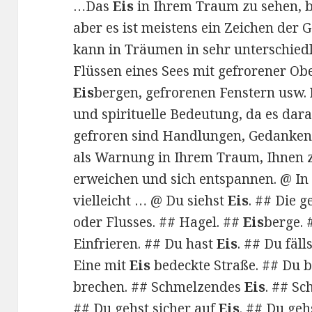
…Das
Eis
in Ihrem Traum zu sehen, be
aber es ist meistens ein Zeichen der G
kann in Träumen in sehr unterschiedli
Flüssen eines Sees mit gefrorener Obe
Eis
bergen, gefrorenen Fenstern usw.
und spirituelle Bedeutung, da es dara
gefroren sind Handlungen, Gedanken 
als Warnung in Ihrem Traum, Ihnen zu
erweichen und sich entspannen. @ I
vielleicht … @ Du siehst
Eis
. ## Die 
oder Flusses. ## Hagel. ##
Eis
berge.
Einfrieren. ## Du hast
Eis
. ## Du fäll
Eine mit
Eis
bedeckte Straße. ## Du b
brechen. ## Schmelzendes
Eis
. ## S
## Du gehst sicher auf
Eis
. ## Du geh