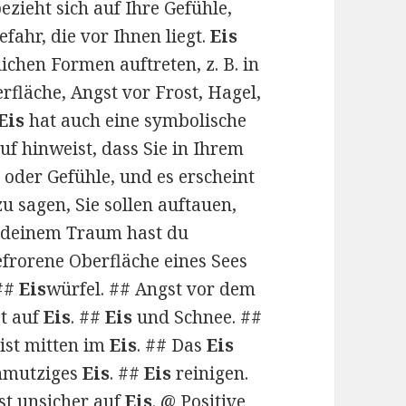
zieht sich auf Ihre Gefühle,
efahr, die vor Ihnen liegt.
Eis
chen Formen auftreten, z. B. in
rfläche, Angst vor Frost, Hagel,
Eis
hat auch eine symbolische
uf hinweist, dass Sie in Ihrem
oder Gefühle, und es erscheint
 sagen, Sie sollen auftauen,
n deinem Traum hast du
gefrorene Oberfläche eines Sees
 ##
Eis
würfel. ## Angst vor dem
st auf
Eis
. ##
Eis
und Schnee. ##
ist mitten im
Eis
. ## Das
Eis
chmutziges
Eis
. ##
Eis
reinigen.
st unsicher auf
Eis
. @ Positive