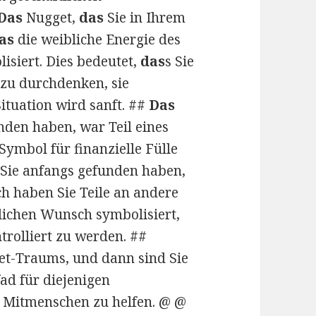
Das
Nugget,
das
Sie in Ihrem
as
die weibliche Energie des
isiert. Dies bedeutet,
das
s Sie
 zu durchdenken, sie
ituation wird sanft. ##
Das
den haben, war Teil eines
Symbol für finanzielle Fülle
Sie anfangs gefunden haben,
ich haben Sie Teile an andere
lichen Wunsch symbolisiert,
trolliert zu werden. ##
get-Traums, und dann sind Sie
ad für diejenigen
en Mitmenschen zu helfen. @ @