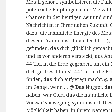
Metall gehört, symbolisieren die Füll
potenzielle Empfangen einer Vielzah
Chancen in der heutigen Zeit und sin
Nachrichten in Ihrer nahen Zukunft.
dazu, die männliche Energie des Meta
diesem Traum hast du vielleicht … @
gefunden,
das
dich glücklich gemach
und es vor anderen versteckt, aus An
## Tief in die Erde gegraben, um ein
dich gestresst fühlst. ## Tief in die 
finden,
das
dich aufgeregt macht. @ 
im Gange, wenn … @
Das
Nugget,
da
haben, war Gold,
das
die männliche E
Vorwärtsbewegung symbolisiert. Dies
Möglichkeit haben, in Ihrem Namen i