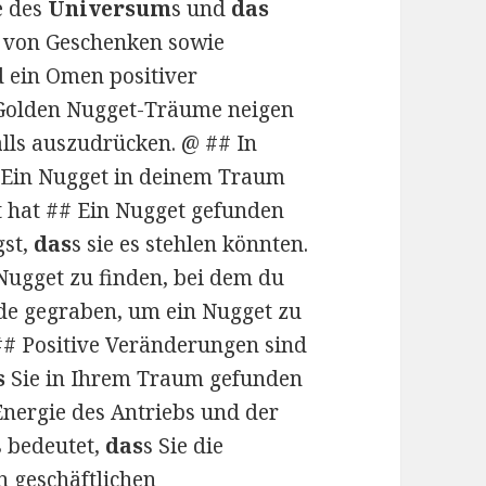
e des
Universum
s und
das
l von Geschenken sowie
d ein Omen positiver
 Golden Nugget-Träume neigen
lls auszudrücken. @ ## In
 Ein Nugget in deinem Traum
t hat ## Ein Nugget gefunden
gst,
das
s sie es stehlen könnten.
 Nugget zu finden, bei dem du
Erde gegraben, um ein Nugget zu
## Positive Veränderungen sind
s
Sie in Ihrem Traum gefunden
nergie des Antriebs und der
 bedeutet,
das
s Sie die
n geschäftlichen