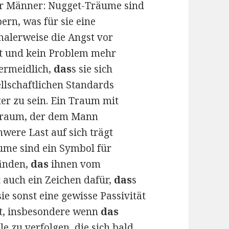
ür Männer: Nugget-Träume sind
ern, was für sie eine
malerweise die Angst vor
gt und kein Problem mehr
vermeidlich,
das
s sie sich
ellschaftlichen Standards
er zu sein. Ein Traum mit
 Traum, der dem Mann
hwere Last auf sich trägt
ume sind ein Symbol für
inden,
das
ihnen vom
t auch ein Zeichen dafür,
das
s
e sonst eine gewisse Passivität
eit, insbesondere wenn
das
le zu verfolgen, die sich bald