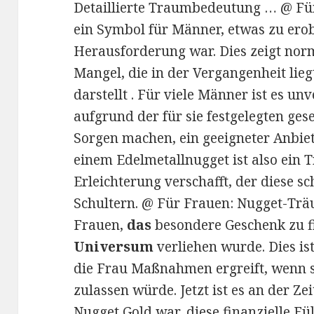
Detaillierte Traumbedeutung … @ F
ein Symbol für Männer, etwas zu erob
Herausforderung war. Dies zeigt nor
Mangel, die in der Vergangenheit lie
darstellt . Für viele Männer ist es un
aufgrund der für sie festgelegten ges
Sorgen machen, ein geeigneter Anbiet
einem Edelmetallnugget ist also ein
Erleichterung verschafft, der diese sc
Schultern. @ Für Frauen: Nugget-Trä
Frauen,
das
besondere Geschenk zu f
Universum
verliehen wurde. Dies is
die Frau Maßnahmen ergreift, wenn si
zulassen würde. Jetzt ist es an der Z
Nugget Gold war, diese finanzielle Fül