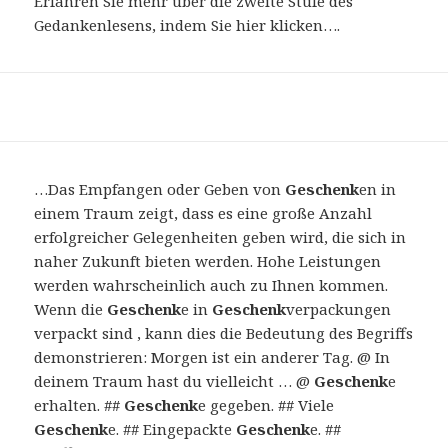
Erfahren Sie mehr über die zweite Stufe des
Gedankenlesens, indem Sie hier klicken….
…Das Empfangen oder Geben von
Geschenk
en in
einem Traum zeigt, dass es eine große Anzahl
erfolgreicher Gelegenheiten geben wird, die sich in
naher Zukunft bieten werden. Hohe Leistungen
werden wahrscheinlich auch zu Ihnen kommen.
Wenn die
Geschenk
e in
Geschenk
verpackungen
verpackt sind , kann dies die Bedeutung des Begriffs
demonstrieren: Morgen ist ein anderer Tag. @ In
deinem Traum hast du vielleicht … @
Geschenk
e
erhalten. ##
Geschenk
e gegeben. ## Viele
Geschenk
e. ## Eingepackte
Geschenk
e. ##