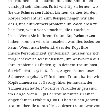
in Träumen deuten darauf hin, dass Emotionen
verstopft sein können. Es ist wichtig zu lernen, wo
Sie die
Schmerzen
fühlen können, da dies für den
Körper relevant ist. Zum Beispiel neigen wir alle
dazu, uns auf Schmerzprobleme im Wachleben zu
beziehen, wenn wir versuchen, die Ursache zu
lösen. Wenn Sie in Ihrem Traum Kopf
schmerzen
haben, können wir uns ansehen, was dies bedeuten
kann. Wenn man bedenkt, dass der Kopf Ihre
innere Persönlichkeit symbolisiert, müssen Sie sich
möglicherweise selbst ansehen, um Antworten auf
Ihre Probleme zu finden. @ In deinem Traum hast
du vielleicht … @ In Nacken, Augen, Beinen usw.
Schmerzen
gehabt. ## In deinem Traum hatten wir
Kopf
schmerzen
. ## Besorgt über jemanden, der
Schmerzen
hatte. @ Positive Veränderungen sind
im Gange, wenn … @ Der Traum führte zu einer
angenehmen Erfahrung. ## Du hattest den ganzen
Traum über die Kontrolle. ## Dieser Traum war von