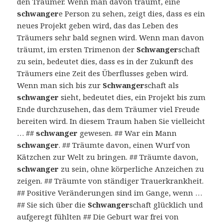
den Träumer. Wenn man davon träumt, eine
schwanger
e Person zu sehen, zeigt dies, dass es ein
neues Projekt geben wird, das das Leben des
Träumers sehr bald segnen wird. Wenn man davon
träumt, im ersten Trimenon der
Schwanger
schaft
zu sein, bedeutet dies, dass es in der Zukunft des
Träumers eine Zeit des Überflusses geben wird.
Wenn man sich bis zur
Schwanger
schaft als
schwanger
sieht, bedeutet dies, ein Projekt bis zum
Ende durchzusehen, das dem Träumer viel Freude
bereiten wird. In diesem Traum haben Sie vielleicht
… ##
schwanger
gewesen. ## War ein Mann
schwanger
. ## Träumte davon, einen Wurf von
Kätzchen zur Welt zu bringen. ## Träumte davon,
schwanger
zu sein, ohne körperliche Anzeichen zu
zeigen. ## Träumte von ständiger Trauerkrankheit.
## Positive Veränderungen sind im Gange, wenn …
## Sie sich über die
Schwanger
schaft glücklich und
aufgeregt fühlten ## Die Geburt war frei von