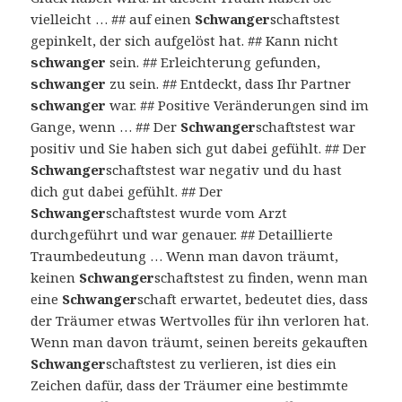
vielleicht … ## auf einen
Schwanger
schaftstest
gepinkelt, der sich aufgelöst hat. ## Kann nicht
schwanger
sein. ## Erleichterung gefunden,
schwanger
zu sein. ## Entdeckt, dass Ihr Partner
schwanger
war. ## Positive Veränderungen sind im
Gange, wenn … ## Der
Schwanger
schaftstest war
positiv und Sie haben sich gut dabei gefühlt. ## Der
Schwanger
schaftstest war negativ und du hast
dich gut dabei gefühlt. ## Der
Schwanger
schaftstest wurde vom Arzt
durchgeführt und war genauer. ## Detaillierte
Traumbedeutung … Wenn man davon träumt,
keinen
Schwanger
schaftstest zu finden, wenn man
eine
Schwanger
schaft erwartet, bedeutet dies, dass
der Träumer etwas Wertvolles für ihn verloren hat.
Wenn man davon träumt, seinen bereits gekauften
Schwanger
schaftstest zu verlieren, ist dies ein
Zeichen dafür, dass der Träumer eine bestimmte