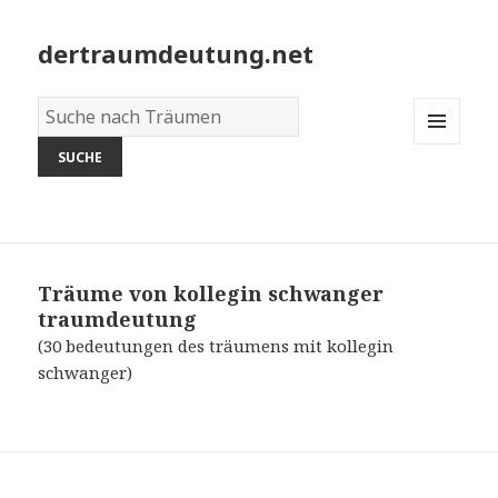
dertraumdeutung.net
Wörterbuch
der
MENU
Träume:
AND
WIDGETS
Träume von kollegin schwanger
traumdeutung
(30 bedeutungen des träumens mit kollegin
schwanger)