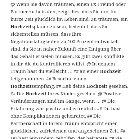
@ Wenn Sie davon träumen, einen Ex-Freund oder
Partner zu heiraten, zeigt dies, dass Sie nur für
kurze Zeit glücklich im Leben sind. Zu träumen, ein
Hochzeit
splaner zu sein, bedeutet, dass Sie
sicherstellen müssen, dass Ihre
Negationsfähigkeiten zu 100 Prozent entwickelt
sind, da Sie in naher Zukunft eine Einigung über
das Gehalt erzielen müssen. Es gibt zwei Konflikte
in dir, die du kontrollieren willst. @ In deinem
Traum hast du vielleicht … ## an einer
Hochzeit
teilgenommen. ## Besuchte einen
Hochzeit
sempfang. ## Hab deine
Hochzeit
gesehen.
## Die
Hochzeit
Ihres Kindes gesehen. @ Positive
Veränderungen sind im Gange, wenn … @ Die
Erfahrung war positiv und erfreulich. ## Du hast
ohne Komplikationen geheiratet. ## Die
Partnerschaft in Ihrem Traum entspricht einer
glücklichen, zufriedenen und angenehmen Zeit. ##
Du hast jemandem geholfen, der heiratete. ## Sie