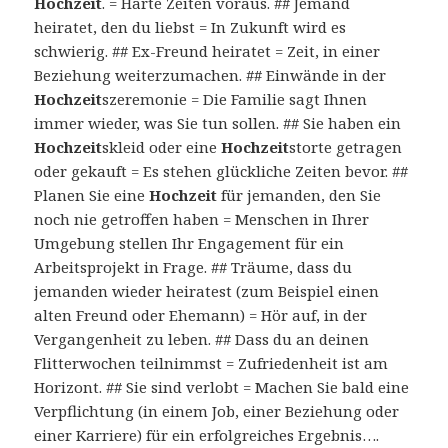
Hochzeit
. = Harte Zeiten voraus. ## Jemand
heiratet, den du liebst = In Zukunft wird es
schwierig. ## Ex-Freund heiratet = Zeit, in einer
Beziehung weiterzumachen. ## Einwände in der
Hochzeit
szeremonie = Die Familie sagt Ihnen
immer wieder, was Sie tun sollen. ## Sie haben ein
Hochzeit
skleid oder eine
Hochzeit
storte getragen
oder gekauft = Es stehen glückliche Zeiten bevor. ##
Planen Sie eine
Hochzeit
für jemanden, den Sie
noch nie getroffen haben = Menschen in Ihrer
Umgebung stellen Ihr Engagement für ein
Arbeitsprojekt in Frage. ## Träume, dass du
jemanden wieder heiratest (zum Beispiel einen
alten Freund oder Ehemann) = Hör auf, in der
Vergangenheit zu leben. ## Dass du an deinen
Flitterwochen teilnimmst = Zufriedenheit ist am
Horizont. ## Sie sind verlobt = Machen Sie bald eine
Verpflichtung (in einem Job, einer Beziehung oder
einer Karriere) für ein erfolgreiches Ergebnis….