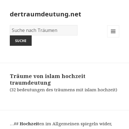
dertraumdeutung.net
Wörterbuch
der
MENU
Träume:
AND
WIDGETS
Träume von islam hochzeit
traumdeutung
(32 bedeutungen des träumens mit islam hochzeit)
…##
Hochzeit
en im Allgemeinen spiegeln wider,