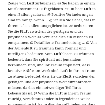
Zeuge von
Luft
turbulenzen. ## Sie haben in einem
Musikinstrument
Luft
geblasen. ## Du hast
Luft
in
einen Ballon geblasen. @ Positive Veränderungen
sind im Gange, wenn … @ Stellen Sie sicher, dass in
Ihrem Leben alles ausgeglichen ist. ## Reduzieren
Sie die K
luft
zwischen der geistigen und der
physischen Welt. ## Versuche dich ein bisschen zu
entspannen. @ Detaillierte Traumdeutung … @ Von
der Außen
luft
zu träumen kann Freiheit und
Intelligenz bedeuten. Vom
Luft
blasen zu träumen
bedeutet, dass Sie spirituell mit jemandem
verbunden sind, und Ihr Traum impliziert, dass
kreative Kräfte am Werk sind.
Luft
in Ihrem Traum
zu atmen bedeutet, dass Sie die K
luft
zwischen der
geistigen und der physischen Welt durchbrechen
müssen, da dies ein notwendiger Teil Ihres
Lebensstils ist. @ Wenn die
Luft
in Ihrem Traum
rauchig, verschmutzt oder in irgendeiner Weise
unangenehm ist, kann dies darauf hindeuten, dass