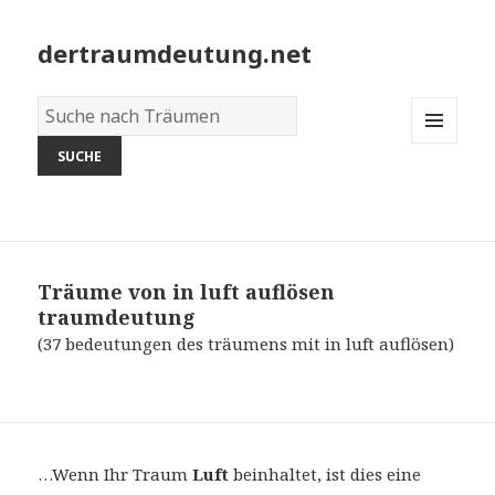
dertraumdeutung.net
Wörterbuch
der
MENU
Träume:
AND
WIDGETS
Träume von in luft auflösen
traumdeutung
(37 bedeutungen des träumens mit in luft auflösen)
…Wenn Ihr Traum
Luft
beinhaltet, ist dies eine