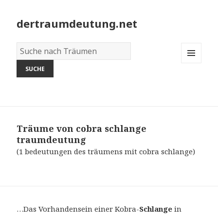
dertraumdeutung.net
Wörterbuch
der
MENU
Träume:
AND
WIDGETS
Träume von cobra schlange
traumdeutung
(1 bedeutungen des träumens mit cobra schlange)
…Das Vorhandensein einer Kobra-
Schlange
in