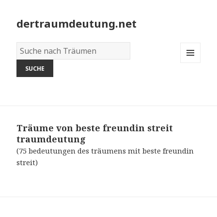
dertraumdeutung.net
Wörterbuch
der
MENU
Träume:
AND
WIDGETS
Träume von beste freundin streit
traumdeutung
(75 bedeutungen des träumens mit beste freundin
streit)