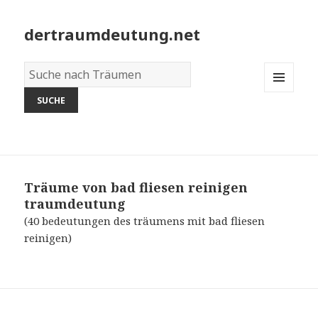
dertraumdeutung.net
Wörterbuch
der
MENU
Träume:
AND
WIDGETS
Träume von bad fliesen reinigen
traumdeutung
(40 bedeutungen des träumens mit bad fliesen
reinigen)