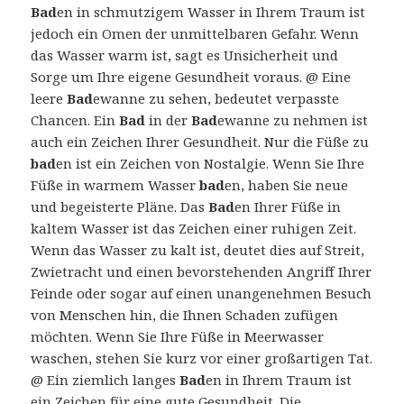
Bad
en in schmutzigem Wasser in Ihrem Traum ist
jedoch ein Omen der unmittelbaren Gefahr. Wenn
das Wasser warm ist, sagt es Unsicherheit und
Sorge um Ihre eigene Gesundheit voraus. @ Eine
leere
Bad
ewanne zu sehen, bedeutet verpasste
Chancen. Ein
Bad
in der
Bad
ewanne zu nehmen ist
auch ein Zeichen Ihrer Gesundheit. Nur die Füße zu
bad
en ist ein Zeichen von Nostalgie. Wenn Sie Ihre
Füße in warmem Wasser
bad
en, haben Sie neue
und begeisterte Pläne. Das
Bad
en Ihrer Füße in
kaltem Wasser ist das Zeichen einer ruhigen Zeit.
Wenn das Wasser zu kalt ist, deutet dies auf Streit,
Zwietracht und einen bevorstehenden Angriff Ihrer
Feinde oder sogar auf einen unangenehmen Besuch
von Menschen hin, die Ihnen Schaden zufügen
möchten. Wenn Sie Ihre Füße in Meerwasser
waschen, stehen Sie kurz vor einer großartigen Tat.
@ Ein ziemlich langes
Bad
en in Ihrem Traum ist
ein Zeichen für eine gute Gesundheit. Die