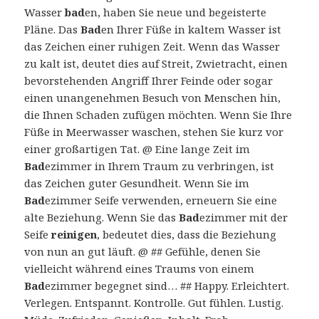
Wasser
bad
en, haben Sie neue und begeisterte
Pläne. Das
Bad
en Ihrer Füße in kaltem Wasser ist
das Zeichen einer ruhigen Zeit. Wenn das Wasser
zu kalt ist, deutet dies auf Streit, Zwietracht, einen
bevorstehenden Angriff Ihrer Feinde oder sogar
einen unangenehmen Besuch von Menschen hin,
die Ihnen Schaden zufügen möchten. Wenn Sie Ihre
Füße in Meerwasser waschen, stehen Sie kurz vor
einer großartigen Tat. @ Eine lange Zeit im
Bad
ezimmer in Ihrem Traum zu verbringen, ist
das Zeichen guter Gesundheit. Wenn Sie im
Bad
ezimmer Seife verwenden, erneuern Sie eine
alte Beziehung. Wenn Sie das
Bad
ezimmer mit der
Seife
reinigen
, bedeutet dies, dass die Beziehung
von nun an gut läuft. @ ## Gefühle, denen Sie
vielleicht während eines Traums von einem
Bad
ezimmer begegnet sind… ## Happy. Erleichtert.
Verlegen. Entspannt. Kontrolle. Gut fühlen. Lustig.