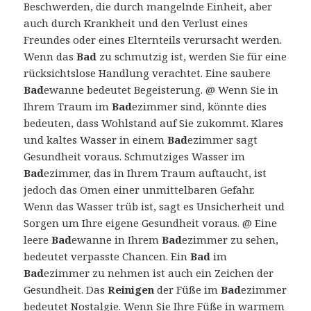
Beschwerden, die durch mangelnde Einheit, aber
auch durch Krankheit und den Verlust eines
Freundes oder eines Elternteils verursacht werden.
Wenn das
Bad
zu schmutzig ist, werden Sie für eine
rücksichtslose Handlung verachtet. Eine saubere
Bad
ewanne bedeutet Begeisterung. @ Wenn Sie in
Ihrem Traum im
Bad
ezimmer sind, könnte dies
bedeuten, dass Wohlstand auf Sie zukommt. Klares
und kaltes Wasser in einem
Bad
ezimmer sagt
Gesundheit voraus. Schmutziges Wasser im
Bad
ezimmer, das in Ihrem Traum auftaucht, ist
jedoch das Omen einer unmittelbaren Gefahr.
Wenn das Wasser trüb ist, sagt es Unsicherheit und
Sorgen um Ihre eigene Gesundheit voraus. @ Eine
leere
Bad
ewanne in Ihrem
Bad
ezimmer zu sehen,
bedeutet verpasste Chancen. Ein
Bad
im
Bad
ezimmer zu nehmen ist auch ein Zeichen der
Gesundheit. Das
Reinigen
der Füße im
Bad
ezimmer
bedeutet Nostalgie. Wenn Sie Ihre Füße in warmem