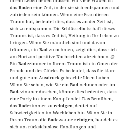
ihrem Leben helfen müssen. Für viele Frauen ist
das
Bad
en eine Zeit, in der sie sich entspannen und
zufrieden sein können. Wenn eine Frau diesen
Traum hat, bedeutet dies, dass es an der Zeit ist,
sich zu entspannen. Die Schlüsselbotschaft dieses
Traums ist, dass es Zeit ist, Heilung in Ihr Leben zu
bringen. Wenn Sie männlich sind und davon
träumen, ein
Bad
zu nehmen, zeigt dies, dass sich
am Horizont positive Nachrichten abzeichnen. @
Ein
Bad
ezimmer in Ihrem Traum ist ein Omen der
Freude und des Glücks. Es bedeutet, dass Sie klare
und gut zum Ausdruck gebrachte Ideen haben.
Wenn Sie sehen, wie Sie ein
Bad
nehmen oder im
Bad
ezimmer duschen, könnte dies bedeuten, dass
eine Party in einem Kampf endet. Das Bemühen,
das
Bad
ezimmer zu
reinigen
, deutet auf
Schwierigkeiten im Wachleben hin. Wenn Sie in
Ihrem Traum die
Bad
ewanne
reinigen
, handelt es
sich um rücksichtslose Handlungen und