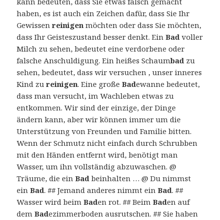
kann bedeuten, dass Sie etwas falsch gemacht
haben, es ist auch ein Zeichen dafür, dass Sie Ihr
Gewissen
reinigen
möchten oder dass Sie möchten,
dass Ihr Geisteszustand besser denkt. Ein
Bad
voller
Milch zu sehen, bedeutet eine verdorbene oder
falsche Anschuldigung. Ein heißes Schaum
bad
zu
sehen, bedeutet, dass wir versuchen , unser inneres
Kind zu
reinigen
. Eine große
Bad
ewanne bedeutet,
dass man versucht, im Wachleben etwas zu
entkommen. Wir sind der einzige, der Dinge
ändern kann, aber wir können immer um die
Unterstützung von Freunden und Familie bitten.
Wenn der Schmutz nicht einfach durch Schrubben
mit den Händen entfernt wird, benötigt man
Wasser, um ihn vollständig abzuwaschen. @
Träume, die ein
Bad
beinhalten … @ Du nimmst
ein
Bad
. ## Jemand anderes nimmt ein
Bad
. ##
Wasser wird beim
Bad
en rot. ## Beim
Bad
en auf
dem
Bad
ezimmerboden ausrutschen. ## Sie haben