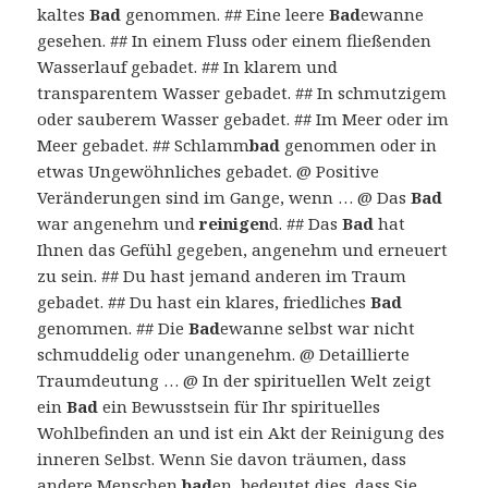
kaltes
Bad
genommen. ## Eine leere
Bad
ewanne
gesehen. ## In einem Fluss oder einem fließenden
Wasserlauf gebadet. ## In klarem und
transparentem Wasser gebadet. ## In schmutzigem
oder sauberem Wasser gebadet. ## Im Meer oder im
Meer gebadet. ## Schlamm
bad
genommen oder in
etwas Ungewöhnliches gebadet. @ Positive
Veränderungen sind im Gange, wenn … @ Das
Bad
war angenehm und
reinigen
d. ## Das
Bad
hat
Ihnen das Gefühl gegeben, angenehm und erneuert
zu sein. ## Du hast jemand anderen im Traum
gebadet. ## Du hast ein klares, friedliches
Bad
genommen. ## Die
Bad
ewanne selbst war nicht
schmuddelig oder unangenehm. @ Detaillierte
Traumdeutung … @ In der spirituellen Welt zeigt
ein
Bad
ein Bewusstsein für Ihr spirituelles
Wohlbefinden an und ist ein Akt der Reinigung des
inneren Selbst. Wenn Sie davon träumen, dass
andere Menschen
bad
en, bedeutet dies, dass Sie