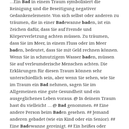
…Ein
Bad
in einem Traum symbolisiert die
Reinigung und die Beseitigung negativer
Gedankenelemente. Von sich selbst oder anderen zu
träumen, die in einer
Bad
ewanne
bad
en, ist ein
Zeichen dafür, dass Sie auf Fremde und
Körperverletzung achten müssen. Zu träumen,
dass Sie im Meer, in einem Fluss oder im Meer
bad
en, bedeutet, dass Sie mit Geld rechnen können.
Wenn Sie in schmutzigem Wasser
bad
en, müssen
Sie auf verleumderische Menschen achten. Die
Erklärungen für diesen Traum können sehr
unterschiedlich sein, aber wenn Sie sehen, wie Sie
im Traum ein
Bad
nehmen, sagen Sie im
Allgemeinen eine gute Gesundheit und ein
ausgeglichenes Leben voraus. @ In deinem Traum
hast du vielleicht … @
Bad
genommen. ## Eine
andere Person beim
Bad
en gesehen. ## Jemand
anderen gebadet (wie ein Kind oder ein Senior). ##
Eine
Bad
ewanne gereinigt. ## Ein heißes oder