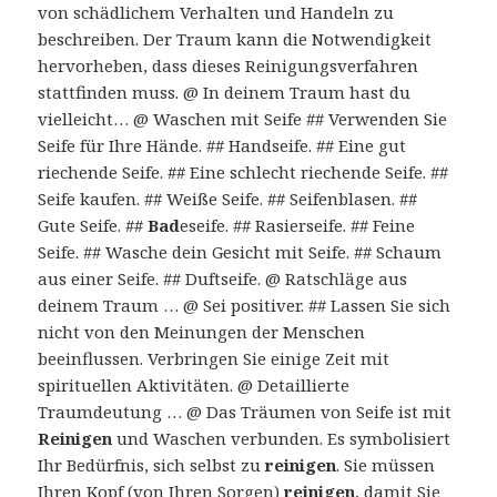
von schädlichem Verhalten und Handeln zu
beschreiben. Der Traum kann die Notwendigkeit
hervorheben, dass dieses Reinigungsverfahren
stattfinden muss. @ In deinem Traum hast du
vielleicht… @ Waschen mit Seife ## Verwenden Sie
Seife für Ihre Hände. ## Handseife. ## Eine gut
riechende Seife. ## Eine schlecht riechende Seife. ##
Seife kaufen. ## Weiße Seife. ## Seifenblasen. ##
Gute Seife. ##
Bad
eseife. ## Rasierseife. ## Feine
Seife. ## Wasche dein Gesicht mit Seife. ## Schaum
aus einer Seife. ## Duftseife. @ Ratschläge aus
deinem Traum … @ Sei positiver. ## Lassen Sie sich
nicht von den Meinungen der Menschen
beeinflussen. Verbringen Sie einige Zeit mit
spirituellen Aktivitäten. @ Detaillierte
Traumdeutung … @ Das Träumen von Seife ist mit
Reinigen
und Waschen verbunden. Es symbolisiert
Ihr Bedürfnis, sich selbst zu
reinigen
. Sie müssen
Ihren Kopf (von Ihren Sorgen)
reinigen
, damit Sie