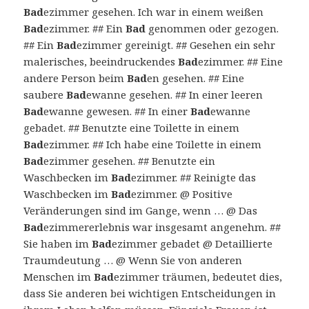
Bad
ezimmer gesehen. Ich war in einem weißen
Bad
ezimmer. ## Ein
Bad
genommen oder gezogen.
## Ein
Bad
ezimmer gereinigt. ## Gesehen ein sehr
malerisches, beeindruckendes
Bad
ezimmer. ## Eine
andere Person beim
Bad
en gesehen. ## Eine
saubere
Bad
ewanne gesehen. ## In einer leeren
Bad
ewanne gewesen. ## In einer
Bad
ewanne
gebadet. ## Benutzte eine Toilette in einem
Bad
ezimmer. ## Ich habe eine Toilette in einem
Bad
ezimmer gesehen. ## Benutzte ein
Waschbecken im
Bad
ezimmer. ## Reinigte das
Waschbecken im
Bad
ezimmer. @ Positive
Veränderungen sind im Gange, wenn … @ Das
Bad
ezimmererlebnis war insgesamt angenehm. ##
Sie haben im
Bad
ezimmer gebadet @ Detaillierte
Traumdeutung … @ Wenn Sie von anderen
Menschen im
Bad
ezimmer träumen, bedeutet dies,
dass Sie anderen bei wichtigen Entscheidungen in