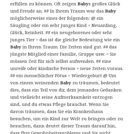
erfüllen zu können. Oft zeigen
Baby
s großes Glück
und Freude an. ## In Ihrem Traum war das
Baby
möglicherweise eines der folgenden: @ ein
Säugling oder ein sehr junges Kind = Neuanfang,
Glück, Reinheit. ## ein neugeborenes oder sehr
junges Tier = das ist die gleiche Bedeutung wie ein
Baby
in Ihrem Traum. Die Zeiten sind gut. ## das
jüngste Mitglied einer Familie, Gruppe usw. = Sie
müssen Zeit für sich selbst aufwenden. ## eine
unreife oder kindische Person = neue Zeiten voraus.
## ein menschlicher Fötus = Wiedergeburt @ Um
von einem weinenden
Baby
zu träumen, bedeutet
dies, dass ein Teil von dir, dem jemandes Gedanken
und vielleicht seine Aufmerksamkeit entzogen
sind, und du etwas Pflege brauchst. Wenn Sie
davon träumen, dass Sie ein Krankenhaus
besuchen, um ein Kind zur Welt zu bringen oder zu
besuchen, dann deutet dieser Traum darauf hin,
dass Ihre Gewohnheitsprobleme und Sie nicht