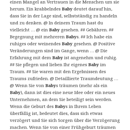
einen Mangel an Vertrauen in die Menschen um sie
herum. Ein krabbelndes
Baby
deutet darauf hin,
dass Sie in der Lage sind, selbstständig zu handeln
und zu denken. @ In deinem Traum hast du
vielleicht … @ ein
Baby
gesehen. ## Gebähren. ##
Begegnung mit mehreren
Baby
s. ## Ich habe ein
ruhiges oder weinendes
Baby
gesehen. @ Positive
Veränderungen sind im Gange, wenn … @ Die
Erfahrung mit dem
Baby
ist angenehm und ruhig.
## Sie pflegen und lieben Ihr eigenes
Baby
im
Traum. ## Sie waren mit den Ergebnissen des
Traums zufrieden. @ Detaillierte Traumdeutung …
@ Wenn Sie von
Baby
s träumen (mehr als ein
Baby
), dann ist dies eine neue Idee oder ein neues
Unternehmen, an dem Sie beteiligt sein werden.
Wenn die Geburt des
Baby
s in Ihrem Leben
überfällig ist, bedeutet dies, dass sich etwas
verzögert und Sie sich Sorgen über die Verzögerung
machen. Wenn Sie von einer Frühgeburt träumen