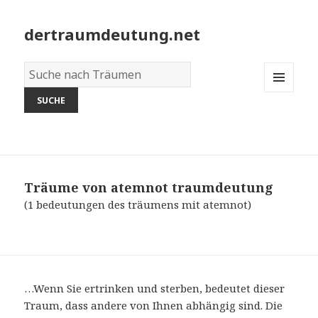
dertraumdeutung.net
Wörterbuch
der
MENU
Träume:
AND
WIDGETS
Träume von atemnot
traumdeutung
(1 bedeutungen des träumens mit atemnot)
…Wenn Sie ertrinken und sterben, bedeutet dieser
Traum, dass andere von Ihnen abhängig sind. Die