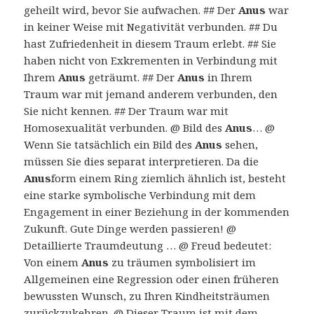
geheilt wird, bevor Sie aufwachen. ## Der
Anus
war
in keiner Weise mit Negativität verbunden. ## Du
hast Zufriedenheit in diesem Traum erlebt. ## Sie
haben nicht von Exkrementen in Verbindung mit
Ihrem
Anus
geträumt. ## Der
Anus
in Ihrem
Traum war mit jemand anderem verbunden, den
Sie nicht kennen. ## Der Traum war mit
Homosexualität verbunden. @ Bild des
Anus
… @
Wenn Sie tatsächlich ein Bild des
Anus
sehen,
müssen Sie dies separat interpretieren. Da die
Anus
form einem Ring ziemlich ähnlich ist, besteht
eine starke symbolische Verbindung mit dem
Engagement in einer Beziehung in der kommenden
Zukunft. Gute Dinge werden passieren! @
Detaillierte Traumdeutung … @ Freud bedeutet:
Von einem
Anus
zu träumen symbolisiert im
Allgemeinen eine Regression oder einen früheren
bewussten Wunsch, zu Ihren Kindheitsträumen
zurückzukehren. @ Dieser Traum ist mit dem