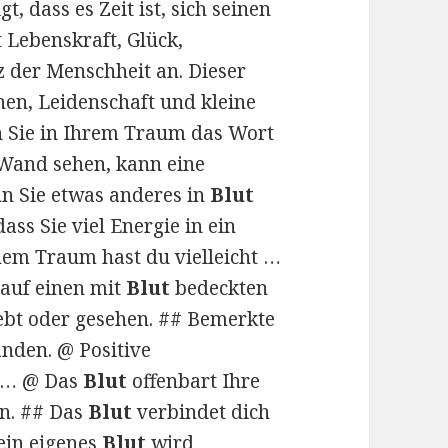
igt, dass es Zeit ist, sich seinen
 Lebenskraft, Glück,
z der Menschheit an. Dieser
en, Leidenschaft und kleine
 Sie in Ihrem Traum das Wort
 Wand sehen, kann eine
nn Sie etwas anderes in
Blut
ass Sie viel Energie in ein
nem Traum hast du vielleicht …
ß auf einen mit
Blut
bedeckten
lebt oder gesehen. ## Bemerkte
nden. @ Positive
n … @ Das
Blut
offenbart Ihre
en. ## Das
Blut
verbindet dich
ein eigenes
Blut
wird