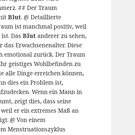
hmerz. ## Der Traum
mit
Blut
. @ Detaillierte
aum ist manchmal positiv, weil
 ist. Das
Blut
anderer zu sehen,
für das Erwachsenenalter. Diese
uch emotional zurück. Der Traum
 Ihr geistiges Wohlbefinden zu
e alle Dinge erreichen können,
n dies ein Problem ist,
ufzudecken. Wenn ein Mann in
umt, zeigt dies, dass seine
, weil er ein extremes Maß an
igt. @ Von einem
em Menstruationszyklus