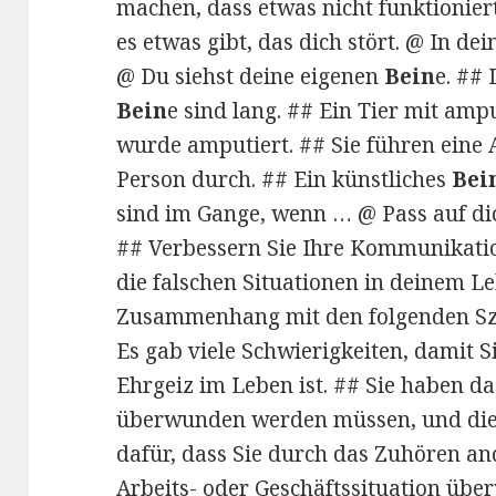
machen, dass etwas nicht funktionier
es etwas gibt, das dich stört. @ In d
@ Du siehst deine eigenen
Bein
e. ##
Bein
e sind lang. ## Ein Tier mit amp
wurde amputiert. ## Sie führen ein
Person durch. ## Ein künstliches
Bei
sind im Gange, wenn … @ Pass auf di
## Verbessern Sie Ihre Kommunikatio
die falschen Situationen in deinem L
Zusammenhang mit den folgenden Sz
Es gab viele Schwierigkeiten, damit S
Ehrgeiz im Leben ist. ## Sie haben da
überwunden werden müssen, und diese
dafür, dass Sie durch das Zuhören an
Arbeits- oder Geschäftssituation übe