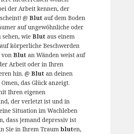
bei der Arbeit kennen, der
 scheint! @
Blut
auf dem Boden
räumer auf ungewöhnliche oder
u sehen, wie
Blut
aus einem
t auf körperliche Beschwerden
n von
Blut
an Wänden weist auf
der Arbeit oder in Ihren
eren hin. @
Blut
an deinen
 Omen, das Glück anzeigt.
it Ihren eigenen
d, der verletzt ist und in
 eine Situation im Wachleben
n, dass jemand depressiv ist
nn Sie in Ihrem Traum
blut
en,