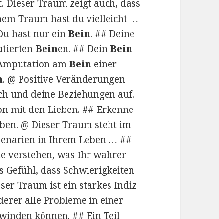
t. Dieser Traum zeigt auch, dass
einem Traum hast du vielleicht …
 Du hast nur ein
Bein
. ## Deine
utierten
Bein
en. ## Dein
Bein
e Amputation am
Bein
einer
n
. @ Positive Veränderungen
ch und deine Beziehungen auf.
n mit den Lieben. ## Erkenne
eben. @ Dieser Traum steht im
enarien in Ihrem Leben … ##
ie verstehen, was Ihr wahrer
s Gefühl, dass Schwierigkeiten
r Traum ist ein starkes Indiz
derer alle Probleme in einer
rwinden können. ## Ein Teil