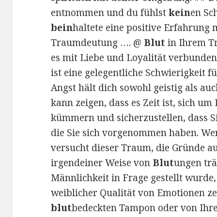
entnommen und du fühlst
kein
en Sc
bein
haltete eine positive Erfahrung 
Traumdeutung …. @
Blut
in Ihrem Tr
es mit Liebe und Loyalität verbunden
ist eine gelegentliche Schwierigkeit 
Angst hält dich sowohl geistig als a
kann zeigen, dass es Zeit ist, sich um
kümmern und sicherzustellen, dass Si
die Sie sich vorgenommen haben. Wen
versucht dieser Traum, die Gründe a
irgendeiner Weise von
Blut
ungen trä
Männlichkeit in Frage gestellt wurde
weiblicher Qualität von Emotionen ze
blut
bedeckten Tampon oder von Ihr