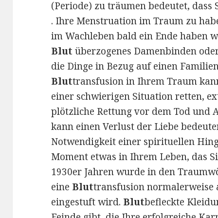
(Periode) zu träumen bedeutet, dass 
. Ihre Menstruation im Traum zu hab
im Wachleben bald ein Ende haben w
Blut
überzogenes Damenbinden oder e
die Dinge in Bezug auf einen Familien
Blut
transfusion in Ihrem Traum kann
einer schwierigen Situation retten, 
plötzliche Rettung vor dem Tod und
kann einen Verlust der Liebe bedeute
Notwendigkeit einer spirituellen Hin
Moment etwas in Ihrem Leben, das Si
1930er Jahren wurde in den Traumw
eine
Blut
transfusion normalerweise a
eingestuft wird.
Blut
befleckte Kleidu
Feinde gibt, die Ihre erfolgreiche Kar