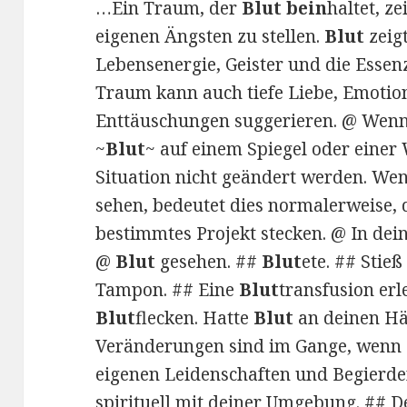
…Ein Traum, der
Blut bein
haltet, ze
eigenen Ängsten zu stellen.
Blut
zeigt
Lebensenergie, Geister und die Essen
Traum kann auch tiefe Liebe, Emotion
Enttäuschungen suggerieren. @ Wenn
~
Blut
~ auf einem Spiegel oder einer
Situation nicht geändert werden. We
sehen, bedeutet dies normalerweise, d
bestimmtes Projekt stecken. @ In dei
@
Blut
gesehen. ##
Blut
ete. ## Stie
Tampon. ## Eine
Blut
transfusion er
Blut
flecken. Hatte
Blut
an deinen Hä
Veränderungen sind im Gange, wen
eigenen Leidenschaften und Begierd
spirituell mit deiner Umgebung. ## D